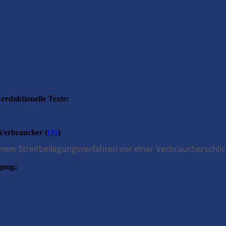
ern@web.de
-redaktionelle Texte:
 Verbraucher (
OS
)
 einem Streitbeilegungsverfahren vor einer Verbraucherschli
gung: