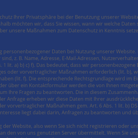
chutz Ihrer Privatsphäre bei der Benutzung unserer Website
shalb möchten wir, dass Sie wissen, wann wir welche Daten 
über unsere Maßnahmen zum Datenschutz in Kenntnis setze
ng personenbezogener Daten bei Nutzung unserer Website. 
r sind, z. B. Name, Adresse, E-Mail-Adressen, Nutzerverhalte
1 lit. a) b) c) f). Das bedeutet, dass wir personenbezogene
ages oder vorvertraglicher Maßnahmen erforderlich (lit. b), wir
aben (lit. f). Die entsprechende Rechtsgrundlage wird im Ei
der über ein Kontaktformular werden die von Ihnen mitgetei
 um Ihre Fragen zu beantworten. Die in diesem Zusammenh
 der Anfrage erheben wir diese Daten mit Ihrer ausdrücklichen
der vorvertraglicher Maßnahmen gem. Art. 6 Abs. 1 lit. b) D
te Interesse liegt dabei darin, Anfragen zu beantworten und
 der Website, also wenn Sie sich nicht registrieren oder u
 an den von uns genutzten Server übermittelt. Wenn Sie u