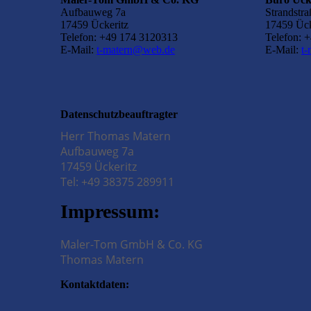
Aufbauweg 7a
Strandstra
17459 Ückeritz
17459 Ück
Telefon: +49 174 3120313
Telefon: 
E-Mail:
t-matern@web.de
E-Mail:
t
Datenschutzbeauftragter
Herr Thomas Matern
Aufbauweg 7a
17459 Ückeritz
Tel: +49 38375 289911
Impressum:
Maler-Tom GmbH & Co. KG
Thomas Matern
Kontaktdaten: