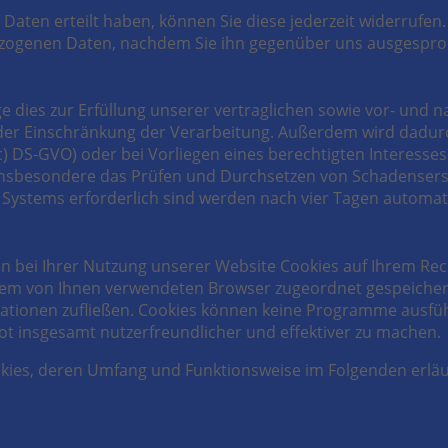
r Daten erteilt haben, können Sie diese jederzeit widerrufen.
bezogenen Daten, nachdem Sie ihn gegenüber uns ausgespr
dies zur Erfüllung unserer vertraglichen sowie vor- und na
 oder Einschränkung der Verarbeitung. Außerdem wird dadur
c) DS-GVO) oder bei Vorliegen eines berechtigten Interesses (
 insbesondere das Prüfen und Durchsetzen von Schadensers
es Systems erforderlich sind werden nach vier Tagen automati
 bei Ihrer Nutzung unserer Website Cookies auf Ihrem Rech
e dem von Ihnen verwendeten Browser zugeordnet gespeicher
rmationen zufließen. Cookies können keine Programme ausfü
ot insgesamt nutzerfreundlicher und effektiver zu machen.
okies, deren Umfang und Funktionsweise im Folgenden erläu