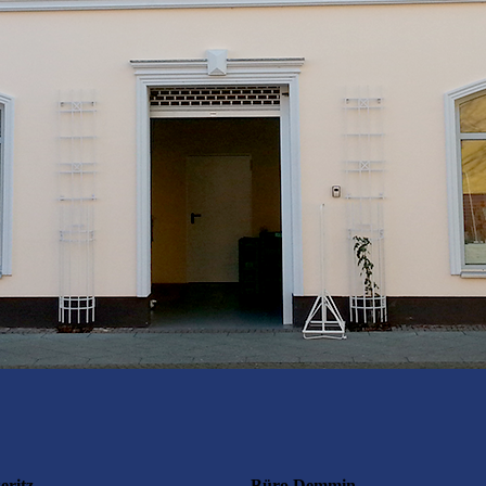
eritz
Büro Demmin