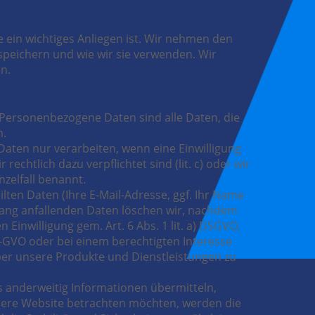
 ein wichtiges Anliegen ist. Wir nehmen den
speichern und wie wir sie verwenden. Wir
n.
Personenbezogene Daten sind alle Daten, die
n.
 Daten nur verarbeiten, wenn eine Einwilligung
 rechtlich dazu verpflichtet sind (lit. c) oder wir
nzelfall benannt.
lten Daten (Ihre E-Mail-Adresse, ggf. Ihr Name
ang anfallenden Daten löschen wir, nachdem
 Einwilligung gem. Art. 6 Abs. 1 lit. a) DSGVO,
S-GVO oder bei einem berechtigten Interesse
 über unsere Produkte und Dienstleistungen zu
ns anderweitig Informationen übermitteln,
nsere Website betrachten möchten, werden die