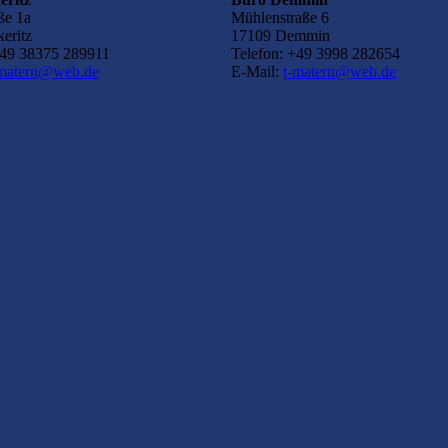
ße 1a
Mühlenstraße 6
eritz
17109 Demmin
+49 38375 289911
Telefon: +49 3998 282654
-matern@web.de
E-Mail:
t-matern@web.de