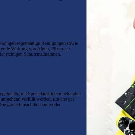
benötigen regelmäßige Reinigungen sowie
etzende Wirkung von Algen, Pilzen etc.
 der richtigen Schutzmaßnahmen.
regelmäßig mit Spezialanstrichen behandelt
 umgehend verfüllt werden, um erst gar
ie gerne hinsichtlich sinnvoller