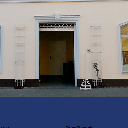
eritz
Büro Demmin