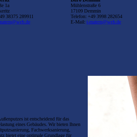
ße 1a
Mühlenstraße 6
eritz
17109 Demmin
+49 38375 289911
Telefon: +49 3998 282654
-matern@web.de
E-Mail:
t-matern@web.de
Außenputzes ist entscheidend für das
lastung eines Gebäudes. Wir bieten Ihnen
ltputzsanierung, Fachwerksanierung,
z bietet eine optimale Grundlage für