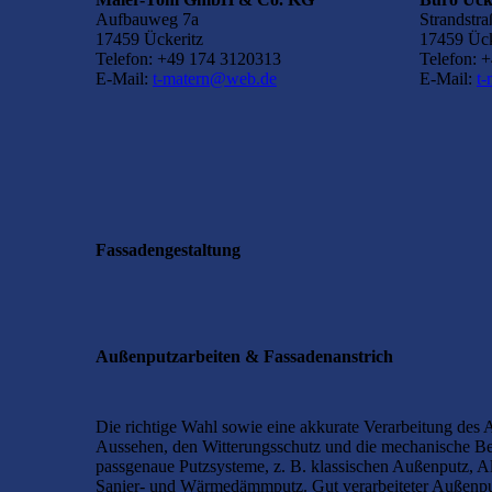
Aufbauweg 7a
Strandstra
17459 Ückeritz
17459 Ück
Telefon: +49 174 3120313
Telefon: 
E-Mail:
t-matern@web.de
E-Mail:
t
Fassadengestaltung
Außenputzarbeiten & Fassadenanstrich
Die richtige Wahl sowie eine akkurate Verarbeitung des 
Aussehen, den Witterungsschutz und die mechanische Be
passgenaue Putzsysteme, z. B. klassischen Außenputz, A
Sanier- und Wärmedämmputz. Gut verarbeiteter Außenput